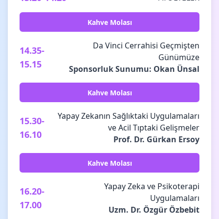
Kahve Molası
Da Vinci Cerrahisi Geçmişten
14.35-
Günümüze
15.15
Sponsorluk Sunumu: Okan Ünsal
Kahve Molası
Yapay Zekanın Sağlıktaki Uygulamaları
15.30-
ve Acil Tıptaki Gelişmeler
16.10
Prof. Dr. Gürkan Ersoy
Kahve Molası
Yapay Zeka ve Psikoterapi
16.20-
Uygulamaları
17.00
Uzm. Dr. Özgür Özbebit